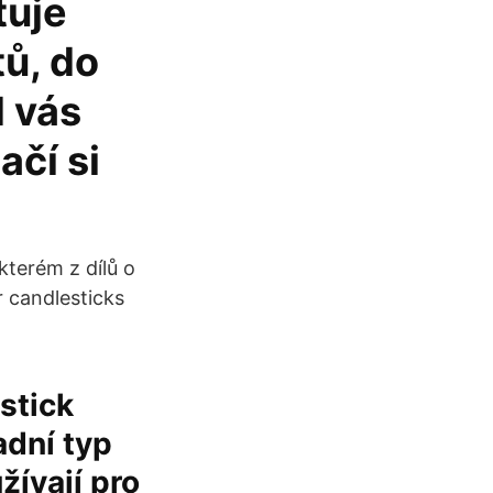
tuje
tů, do
 vás
ačí si
kterém z dílů o
 candlesticks
stick
adní typ
žívají pro