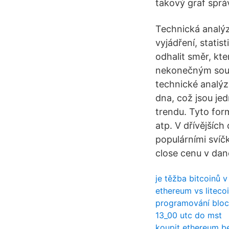
takový graf sprá
Technická analýz
vyjádření, stati
odhalit směr, kt
nekonečným soubo
technické analýz
dna, což jsou je
trendu. Tyto for
atp. V dřívějších
populárními svíč
close cenu v da
je těžba bitcoinů v
ethereum vs litecoi
programování bloc
13_00 utc do mst
koupit ethereum be