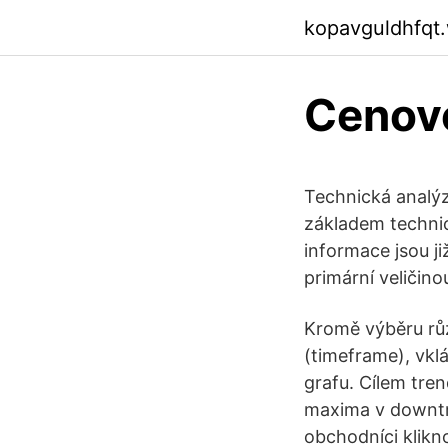
kopavguldhfqt
Cenové
Technická analýz
základem technick
informace jsou ji
primární veličino
Kromě výběru rů
(timeframe), vkl
grafu. Cílem tren
maxima v downtr
obchodníci klikn