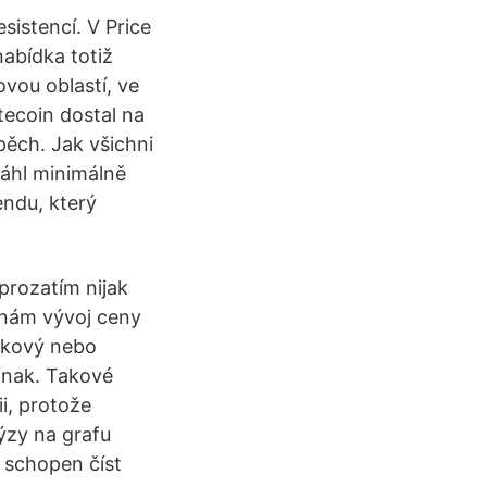
sistencí. V Price
abídka totiž
vou oblastí, ve
tecoin dostal na
ěch. Jak všichni
osáhl minimálně
endu, který
prozatím nijak
 nám vývoj ceny
íčkový nebo
jinak. Takové
i, protože
ýzy na grafu
 schopen číst