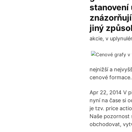
stanovení 
znázorňují
jiný způso
akcie, v uplynul
nejnižší a nejvyš
cenové formace.
Apr 22, 2014 V p
nyní na čase si o
je tzv. price act
Naše pozornost s
obchodovat, vytvá