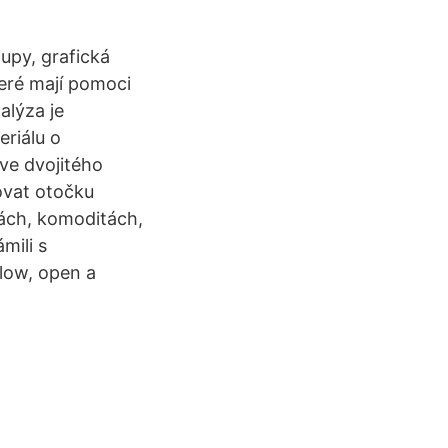
upy, grafická
teré mají pomoci
alýza je
riálu o
ve dvojitého
ovat otočku
nách, komoditách,
mili s
 low, open a