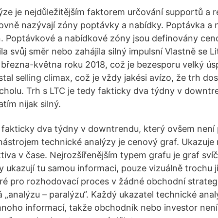
ze je nejdůležitějším faktorem určování supportů a re
rovně nazývají zóny poptávky a nabídky. Poptávka a n
. Poptávkové a nabídkové zóny jsou definovány ceno
a svůj směr nebo zahájila silný impulsní Vlastně se Li
března-května roku 2018, což je bezesporu velký úsp
tal selling climax, což je vždy jakési avízo, že trh d
holu. Trh s LTC je tedy fakticky dva týdny v downtr
ím nijak silný.
y fakticky dva týdny v downtrendu, který ovšem není 
 nástrojem technické analýzy je cenový graf. Ukazuje
iva v čase. Nejrozšířenějším typem grafu je graf sv
y ukazují tu samou informaci, pouze vizuálně trochu 
ré pro rozhodovací proces v žádné obchodní strategi
 „analýzu – paralýzu“. Každý ukazatel technické anal
 mnoho informací, takže obchodník nebo investor není