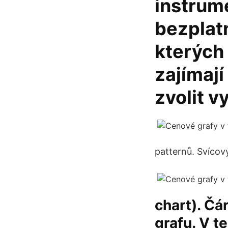
instrum
bezplatn
kterých
zajímají
zvolit v
patternů. Svícový
chart). Čá
grafu. V t