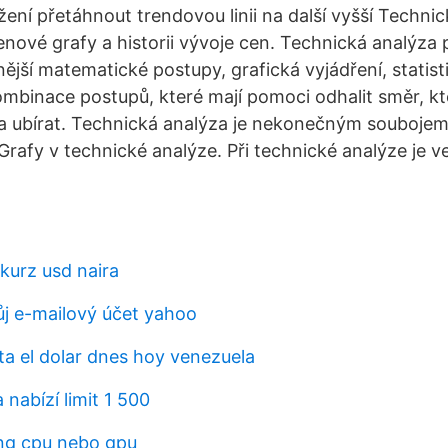
ní přetáhnout trendovou linii na další vyšší Technic
ové grafy a historii vývoje cen. Technická analýza 
jší matematické postupy, grafická vyjádření, statisti
mbinace postupů, které mají pomoci odhalit směr, k
a ubírat. Technická analýza je nekonečným souboje
Grafy v technické analýze. Při technické analýze je ve
urz usd naira
ůj e-mailový účet yahoo
ta el dolar dnes hoy venezuela
 nabízí limit 1 500
ng cpu nebo gpu