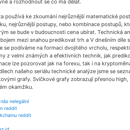
vně a rozhodnout se co má dělat.
a používá ke zkoumání nejrůznější matematické post
stiku, nejrůznější postupy, nebo kombinace postupů, k
erým se bude v budoucnosti cena ubírat. Technická an
jem mezi snahou predikovat trh a V dnešním díle se
e se podíváme na formaci dvojitého vrcholu, respekti
dny z velmi známých a efektivních technik, jak predik
mace lze pozorovat jak na forexu, tak i na kryptomě
 dílech našeho seriálu technické analýze jsme se sezná
kovými grafy. Svíčkové grafy zobrazují přesnou high,
ném okamžiku.
 nás nelegální
n reddit
kchainu reddit
z id