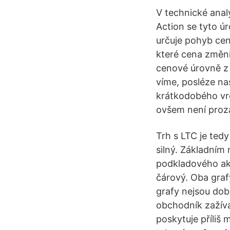
V technické analý
Action se tyto ú
určuje pohyb cen
které cena změnil
cenové úrovně z 
víme, posléze nas
krátkodobého vrc
ovšem není prozat
Trh s LTC je ted
silný. Základním
podkladového akt
čárový. Oba graf
grafy nejsou dob
obchodník zažívá
poskytuje příliš