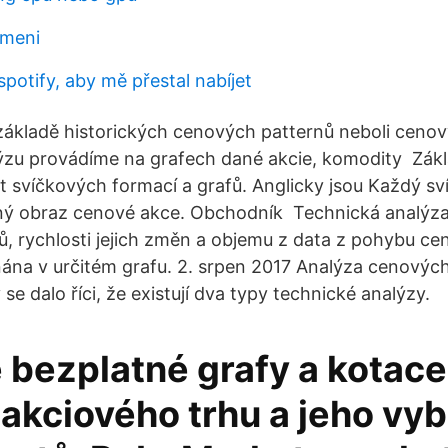
ameni
potify, aby mě přestal nabíjet
ákladě historických cenových patternů neboli cenov
ýzu provádíme na grafech dané akcie, komodity Zák
st svíčkových formací a grafů. Anglicky jsou Každý sv
lný obraz cenové akce. Obchodník Technická analýza
 rychlosti jejich změn a objemu z data z pohybu cen
na v určitém grafu. 2. srpen 2017 Analýza cenových
e dalo říci, že existují dva typy technické analýzy.
 bezplatné grafy a kotace
 akciového trhu a jeho vy