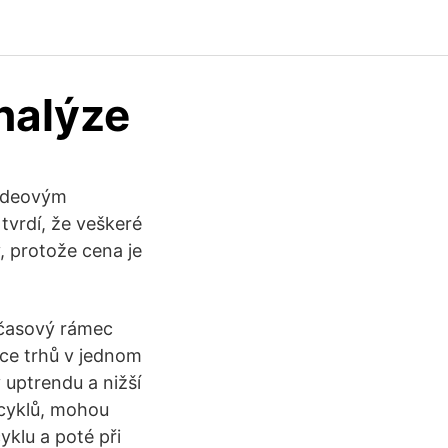
nalýze
 Ideovým
tvrdí, že veškeré
, protože cena je
 časový rámec
íce trhů v jednom
v uptrendu a nižší
cyklů, mohou
yklu a poté při