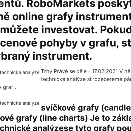
entů. RoboMarkets posky
ě online grafy instrumen
 můžete investovat. Pokud
 cenové pohyby v grafu, st
ybraný instrument.
Trhy Právě se děje - 17.02.2021 V ně
technické analýze si rozebereme pár
 graf .
svíčkové grafy (candle
rové grafy (line charts) Je to zákl
echnické analýzese tyto grafy pou