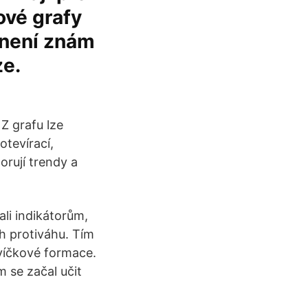
ové grafy
 není znám
ze.
 Z grafu lze
otevírací,
orují trendy a
li indikátorům,
ch protiváhu. Tím
 svíčkové formace.
 se začal učit