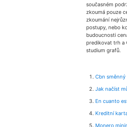
současném podrže
zkoumá pouze cen
zkoumání nejrůzně
postupy, nebo ko
budoucnosti cen
predikovat trh a 
studium grafů.
Cbn směnný k
Jak načíst m
En cuanto es
Kreditní karta
Monero mini