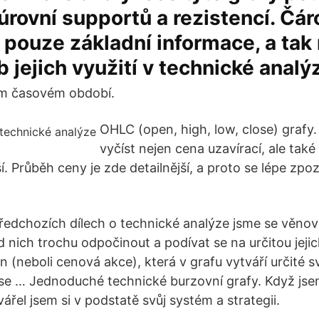
úrovní supportů a rezistencí. Čár
 pouze základní informace, a tak
b jejich využití v technické analý
ém časovém období.
OHLC (open, high, low, close) grafy.
vyčíst nejen cena uzavírací, ale také 
ší. Průběh ceny je zde detailnější, a proto se lépe zpoz
ředchozích dílech o technické analýze jsme se věnova
d nich trochu odpočinout a podívat se na určitou jeji
ion (neboli cenová akce), která v grafu vytváří určité
e … Jednoduché technické burzovní grafy. Když jsem
řel jsem si v podstatě svůj systém a strategii.