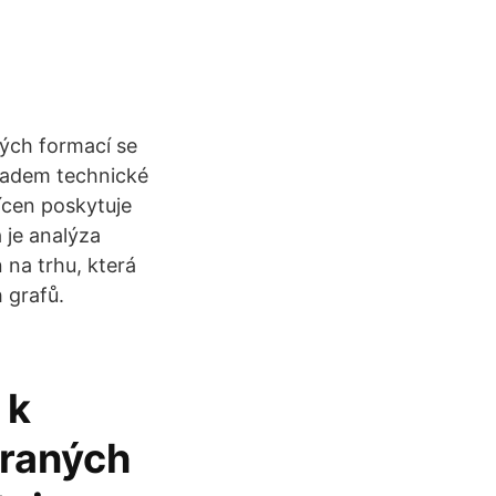
ých formací se
ladem technické
ícen poskytuje
 je analýza
 na trhu, která
 grafů.
 k
braných