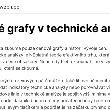
.web.app
 grafy v technické a
a zkoumá pouze cenové grafy a historii vývoje cen.
é analýzy je NEplatná teorie efektivního trhu, která 
ž v ceně obsaženy. Není tedy třeba zkoumat jiné vlivy
u, která se zkoumá.
zných forexových párů můžete také libovolně měnit
ádat indikátory technické analýzy nebo porovnávat v
dové linie v technické analýze je spojit vyšší minima 
endu. Jakmile budou určeny počáteční body těchto 
out levým tlačítkem a podržet je na začátku prvního c