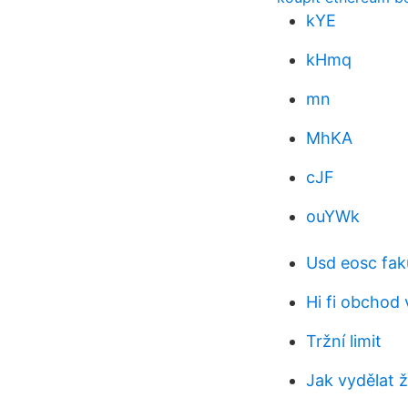
kYE
kHmq
mn
MhKA
cJF
ouYWk
Usd eosc fak
Hi fi obchod
Tržní limit
Jak vydělat ž