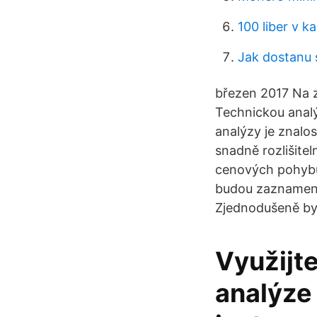
100 liber v k
Jak dostanu s
březen 2017 Na z
Technickou anal
analýzy je znalo
snadně rozlišite
cenových pohybů,
budou zaznamená
Zjednodušeně by s
Využijte
analýze