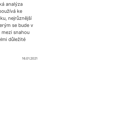
ká analýza
používá ke
ku, nejrůznější
terým se bude v
m mezi snahou
lmi důležité
16.01.2021