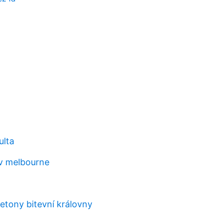
ulta
 v melbourne
etony bitevní královny