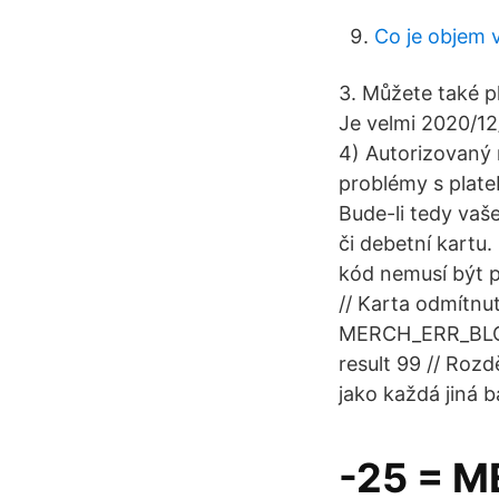
Co je objem 
3. Můžete také pl
Je velmi 2020/12
4) Autorizovaný n
problémy s plate
Bude-li tedy vaše
či debetní kartu
kód nemusí být 
// Karta odmítnu
MERCH_ERR_BLOCK 
result 99 // Roz
jako každá jiná 
-25 = M