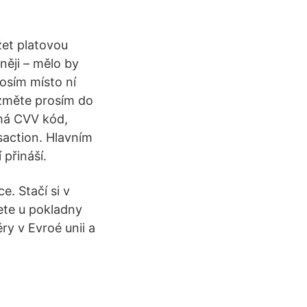
žet platovou
něji – mělo by
rosím místo ní
ezměte prosím do
má CVV kód,
saction. Hlavním
 přináší.
e. Stačí si v
ete u pokladny
ry v Evroé unii a