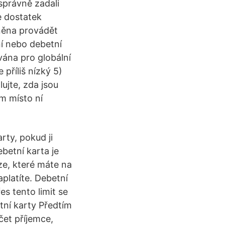
správně zadali
e dostatek
vněna provádět
ní nebo debetní
vána pro globální
 příliš nízký 5)
jte, zda jsou
ím místo ní
rty, pokud ji
ebetní karta je
ze, které máte na
platíte. Debetní
s tento limit se
tní karty Předtím
et příjemce,