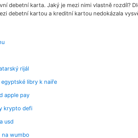
ní debetní karta. Jaký je mezi nimi vlastně rozdíl? Dl
mezi debetní kartou a kreditní kartou nedokázala vysvě
inu
tarský rijál
egyptské libry k naiře
d apple pay
y krypto defi
a usd
 to na wumbo