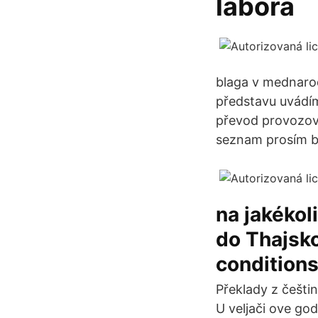
labora
blaga v mednarod
představu uvádí
převod provozovn
seznam prosím be
na jakékol
do Thajsko
conditions
Překlady z češtin
U veljači ove god