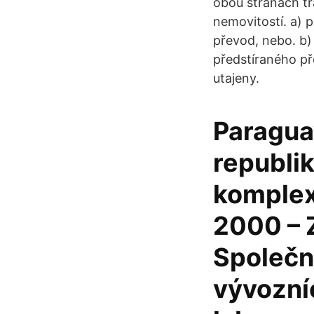
obou stranách t
nemovitostí. a) p
převod, nebo. b)
předstíraného př
utajeny.
Paraguay
republi
komplex
2000 – Z
Společn
vývozníc