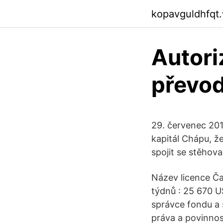
kopavguldhfqt
Autori
převod
29. červenec 201
kapitál Chápu, ž
spojit se stěhov
Název licence Ča
týdnů : 25 670 U
správce fondu a 
práva a povinnos