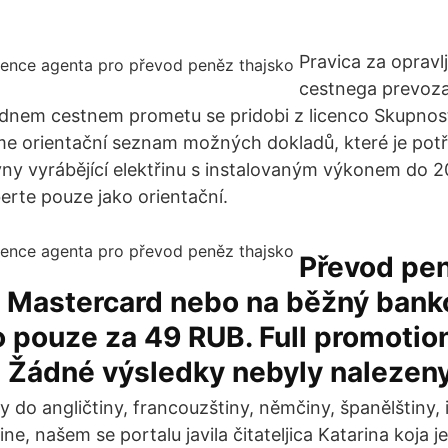
Pravica za opravl
cestnega prevoza
nem cestnem prometu se pridobi z licenco Skupnost
me orientační seznam možných dokladů, které je pot
y vyrábějící elektřinu s instalovaným výkonem do 2
rte pouze jako orientační.
Převod pen
i Mastercard nebo na běžný bank
 pouze za 49 RUB. Full promotio
 Žádné výsledky nebyly nalezeny
y do angličtiny, francouzštiny, němčiny, španělštiny, i
ine, našem se portalu javila čitateljica Katarina koja j