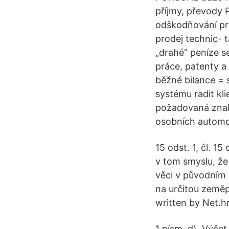
příjmy, převody 
odškodňování pra
prodej technic- 
„drahé“ peníze s
práce, patenty a
běžné bilance = 
systému radit kl
požadovaná znalo
osobních automob
15 odst. 1, čl. 1
v tom smyslu, že
věci v původním 
na určitou zeměpi
written by Net.hr,
1 písm. d). Výče