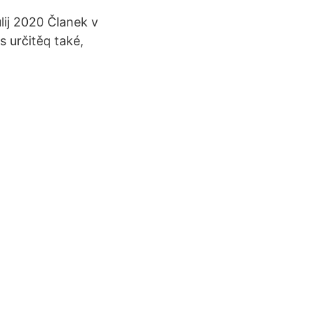
lij 2020 Članek v
s určitěq také,