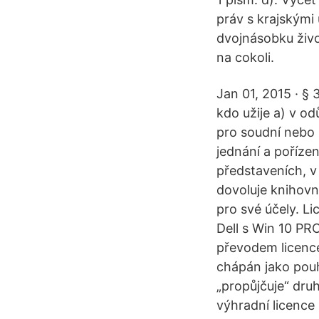
práv s krajskými 
dvojnásobku živo
na cokoli.
Jan 01, 2015 · §
kdo užije a) v o
pro soudní nebo 
jednání a pořízen
představeních, v
dovoluje knihov
pro své účely. Li
Dell s Win 10 PR
převodem licence?
chápán jako pouh
„propůjčuje“ dru
výhradní licence 