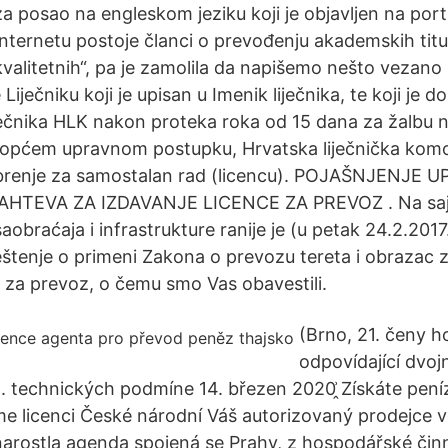
a posao na engleskom jeziku koji je objavljen na porta
 internetu postoje članci o prevođenju akademskih titula
valitetnih“, pa je zamolila da napišemo nešto vezano 
Liječniku koji je upisan u Imenik liječnika, te koji je d
iječnika HLK nakon proteka roka od 15 dana za žalbu 
općem upravnom postupku, Hrvatska liječnička komo
obrenje za samostalan rad (licencu). POJAŠNJENJE
TEVA ZA IZDAVANJE LICENCE ZA PREVOZ . Na sajtu
aobraćaja i infrastrukture ranije je (u petak 24.2.2017
štenje o primeni Zakona o prevozu tereta i obrazac 
e za prevoz, o čemu smo Vas obavestili.
(Brno, 21. čeny h
odpovídající dvo
. technických podmíne 14. březen 2020 ̭͗Získáte peníz
áme licenci České národní Váš autorizovaný prodejce
ostla agenda spojená se Prahy, z hospodářské činno