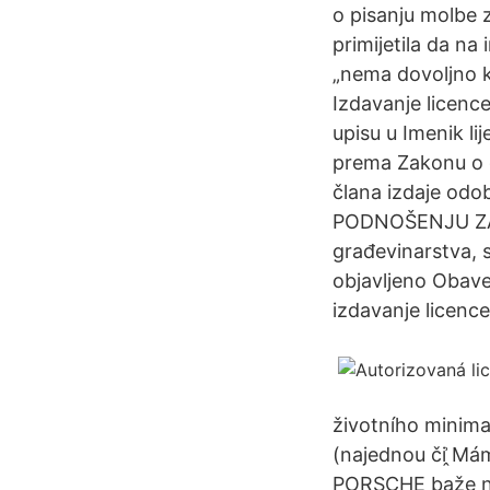
o pisanju molbe z
primijetila da na
„nema dovoljno k
Izdavanje licence 
upisu u Imenik l
prema Zakonu o 
člana izdaje od
PODNOŠENJU ZAH
građevinarstva, s
objavljeno Obave
izdavanje licenc
životního minima
(najednou či ̭͗M
PORSCHE baže nar