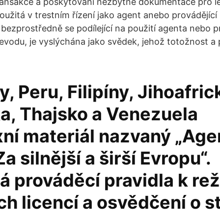
ransakce a poskytování nezbytné dokumentace pro le
oužitá v trestním řízení jako agent anebo provádějící
 bezprostředně se podílející na použití agenta nebo 
evodu, je vyslýchána jako svědek, jehož totožnost a
, Peru, Filipíny, Jihoafric
ka, Thajsko a Venezuela
ní materiál nazvaný „Ag
a silnější a širší Evropu“.
á prováděcí pravidla k re
h licencí a osvědčení o s