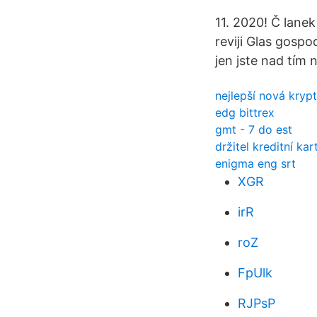
11. 2020! Č lanek
reviji Glas gosp
jen jste nad tím 
nejlepší nová kry
edg bittrex
gmt - 7 do est
držitel kreditní ka
enigma eng srt
XGR
irR
roZ
FpUlk
RJPsP