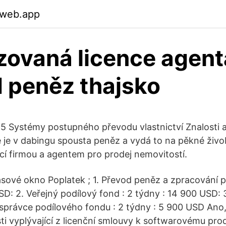
.web.app
zovaná licence agent
 peněz thajsko
5 Systémy postupného převodu vlastnictví Znalosti a
e je v dabingu spousta peněz a vydá to na pěkné živo
ací firmou a agentem pro prodej nemovitostí.
sové okno Poplatek ; 1. Převod peněz a zpracování pl
SD: 2. Veřejný podílový fond : 2 týdny : 14 900 USD: 
správce podílového fondu : 2 týdny : 5 900 USD Ano,
ti vyplývající z licenční smlouvy k softwarovému pr