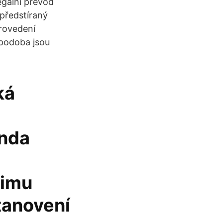
gální převod
 předstíraný
provedení
 podoba jsou
ká
enda
žimu
tanovení