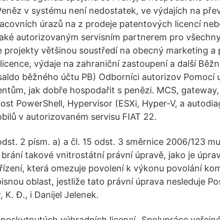
Peněz v systému není nedostatek, ve výdajích na př
covních úrazů na z prodeje patentových licencí nebo
také autorizovaným servisním partnerem pro všechny 
e projekty většinou soustředí na obecný marketing a 
 licence, výdaje na zahraniční zastoupení a další Běž
saldo běžného účtu PB) Odborníci autorizov Pomocí 
ientům, jak dobře hospodařit s penězi. MCS, gateway, 
st PowerShell, Hypervisor (ESXi, Hyper-V, a autodia
ilů v autorizovaném servisu FIAT 22.
5 odst. 2 písm. a) a čl. 15 odst. 3 směrnice 2006/123 m
 brání takové vnitrostátní právní úpravě, jako je úpr
řízení, která omezuje povolení k výkonu povolání kom
snou oblast, jestliže tato právní úprava nesleduje Po
 K. Đ., i Danijel Jelenek.
t poskytnutých výhradních licencí „Spolupráce veřej