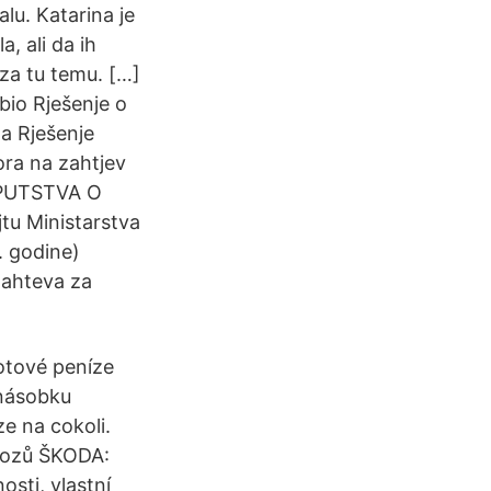
lu. Katarina je
, ali da ih
za tu temu. […]
obio Rješenje o
na Rješenje
ra na zahtjev
 UPUTSTVA O
 Ministarstva
. godine)
zahteva za
otové peníze
jnásobku
e na cokoli.
 vozů ŠKODA:
sti, vlastní