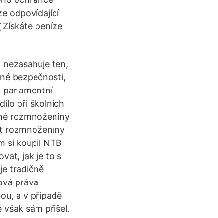
ze odpovídající
͗Získáte peníze
o nezasahuje ten,
jné bezpečnosti,
o parlamentní
dílo při školních
asné rozmnoženiny
it rozmnoženiny
em si koupil NTB
at, jak je to s
je tradičně
ová práva
ou, a v případě
ě však sám přišel.