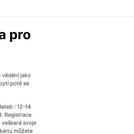
a pro
 vědění jako
bytí poté se
ateb : 12-14
3. Registrace
 veškerá svoje
oduktu můžete