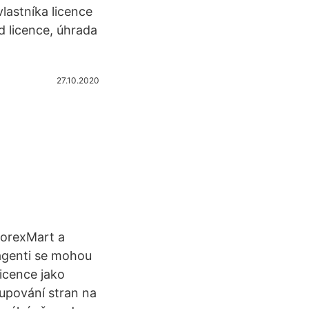
lastníka licence
d licence, úhrada
27.10.2020
ForexMart a
 agenti se mohou
Licence jako
tupování stran na