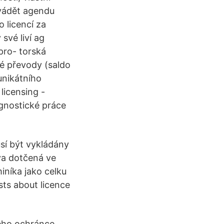
evádět agendu
 licencí za
své liví ag
pro- torská
né převody (saldo
unikátního
licensing -
gnostické práce
usí být vykládány
ava dotčená ve
iníka jako celku
sts about licence
ného ochránce