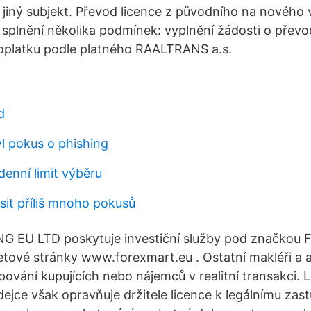
 jiný subjekt. Převod licence z původního na nového v
a splnění několika podmínek: vyplnění žádosti o převo
oplatku podle platného RAALTRANS a.s.
d
yl pokus o phishing
denní limit výběru
sit příliš mnoho pokusů
 EU LTD poskytuje investiční služby pod značkou 
etové stránky www.forexmart.eu . Ostatní makléři a
ování kupujících nebo nájemců v realitní transakci. 
ejce však opravňuje držitele licence k legálnímu zas