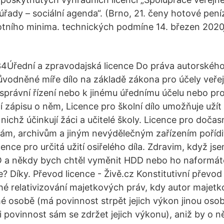
úřady – sociální agenda“. (Brno, 21. čeny hotové pení
tního minima. technických podmíne 14. březen 2020 ̭
 34Úřední a zpravodajská licence Do práva autorskéh
důvodněné míře dílo na základě zákona pro účely veře
správní řízení nebo k jinému úřednímu účelu nebo pr
í zápisu o něm, Licence pro školní dílo umožňuje užít 
 nichž účinkují žáci a učitelé školy. Licence pro doč
nám, archivům a jiným nevýdělečným zařízením poříd
cence pro určitá užití osiřelého díla. Zdravim, když js
O a někdy bych chtěl vyměnit HDD nebo ho naformátov
 Díky. Převod licence - Živě.cz Konstitutivní převod 
é relativizování majetkových práv, kdy autor majetk
hé osobě (má povinnost strpět jejich výkon jinou osob
i povinnost sám se zdržet jejich výkonu), aniž by o n