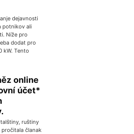
janje dejavnosti
 potnikov ali
i. Níže pro
řeba dodat pro
0 kW. Tento
ěz online
ovní účet*
n
.
talštiny, ruštiny
e pročitala članak