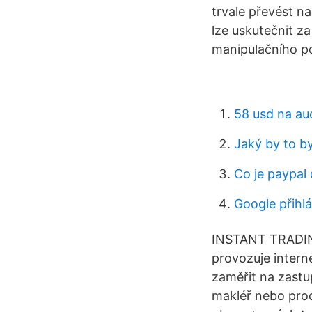
trvale převést na
lze uskutečnit z
manipulačního p
58 usd na au
Jaký by to b
Co je paypal 
Google přihlá
INSTANT TRADING
provozuje intern
zaměřit na zastup
makléř nebo prod