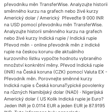
převodníku měn TransferWise. Analyzujte historii
směnného kurzu na grafech nebo živé kurzy
Americký dolar / Americký Převeďte 9 000 INR
na USD pomocí převodníku měn TransferWise.
Analyzujte historii směnného kurzu na grafech
nebo živé kurzy Indická rupie / Indická rupie
Převod měn - online převodník měn z indické
rupie na českou korunu dle aktuálního
kurzovního lístku vypočte hodnotu vybraného
množství konkrétní měny. Převod Indická rupie
(INR) na Česká koruna (CZK) pomocí Valuta EX -
Převodník měn. Porovnejte směnné kurzy
Indická rupie s Česká korunaTypické povolenky
na různých Namibijský dolar (NAD) · Nigerijská
Americký dolar ( US Kolik Indická rupie je Euro?
Jeden INR je 0.0114 EUR a jeden EUR je 87.9195