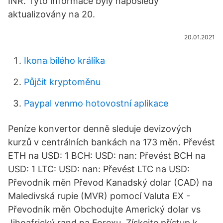
INR. Tyto informace byly naposledy
aktualizovány na 20.
20.01.2021
Ikona bílého králíka
Půjčit kryptoměnu
Paypal venmo hotovostní aplikace
Peníze konvertor denně sleduje devizových
kurzů v centrálních bankách na 173 měn. Převést
ETH na USD: 1 BCH: USD: nan: Převést BCH na
USD: 1 LTC: USD: nan: Převést LTC na USD:
Převodník měn Převod Kanadský dolar (CAD) na
Maledivská rupie (MVR) pomocí Valuta EX -
Převodník měn Obchodujte Americký dolar vs
Jihoafrický rand na Forexu. Získejte přístup k