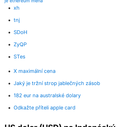
je ethereum měna
xh
tnj
SDoH
ZyQP
STes
X maximální cena
Jaký je tržní strop jablečných zásob
182 eur na australské dolary
Odkažte příteli apple card