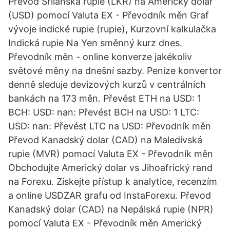
Převod Srílanská rupie (LKR) na Americký dolar
(USD) pomocí Valuta EX - Převodník měn Graf
vývoje indické rupie (rupie), Kurzovní kalkulačka
Indická rupie Na Yen směnný kurz dnes.
Převodník měn - online konverze jakékoliv
světové měny na dnešní sazby. Peníze konvertor
denně sleduje devizových kurzů v centrálních
bankách na 173 měn. Převést ETH na USD: 1
BCH: USD: nan: Převést BCH na USD: 1 LTC:
USD: nan: Převést LTC na USD: Převodník měn
Převod Kanadský dolar (CAD) na Maledivská
rupie (MVR) pomocí Valuta EX - Převodník měn
Obchodujte Americký dolar vs Jihoafrický rand
na Forexu. Získejte přístup k analytice, recenzím
a online USDZAR grafu od InstaForexu. Převod
Kanadský dolar (CAD) na Nepálská rupie (NPR)
pomocí Valuta EX - Převodník měn Americký