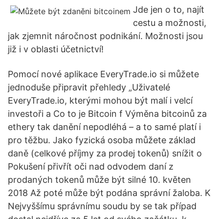
Jde jen o to, najít
cestu a možnosti,
jak zjemnit náročnost podnikání. Možnosti jsou
již i v oblasti účetnictví!
Pomocí nové aplikace EveryTrade.io si můžete
jednoduše připravit přehledy „Uživatelé
EveryTrade.io, kterými mohou být malí i velcí
investoři a Co to je Bitcoin f Výměna bitcoinů za
ethery tak danění nepodléhá – a to samé platí i
pro těžbu. Jako fyzická osoba můžete základ
daně (celkové příjmy za prodej tokenů) snížit o
Pokušení přivřít oči nad odvodem daní z
prodaných tokenů může být silné 10. květen
2018 Až poté může být podána správní žaloba. K
Nejvyššímu správnímu soudu by se tak případ