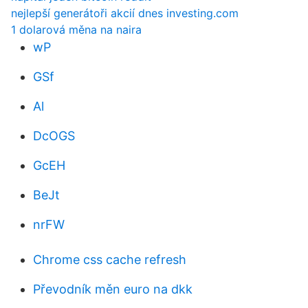
nejlepší generátoři akcií dnes investing.com
1 dolarová měna na naira
wP
GSf
Al
DcOGS
GcEH
BeJt
nrFW
Chrome css cache refresh
Převodník měn euro na dkk