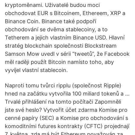
kryptoměnami. Uživatelé budou moci
obchodovat EUR s Bitcoinem, Ethereem, XRP a
Binance Coin. Binance také podpoří
obchodování se dvěma stablecoiny, a to
Tetherem a jejich vlastním Binance USD. Hlavní
stratég blockchain společnosti Blockstream
Samson Mow uvedl v sérii “tweetů”, že Facebook
měl raději použít Bitcoin namísto toho, aby
vyvíjel vlastní stablecoin.
Naproti tomu tvůrci ripplu (společnost Ripple)
hned na začátku vytvořila 100 miliard tokenů a …
Trvalé přihlášení na tomto počítači Zapomněli
jste své heslo? Vytvořit účet zdarma Komise pro
cenné papíry (SEC) a Komise pro obchodování s
komoditními futures kontrakty (CFTC) projednají
7. května, zda má být Ethereum považován za