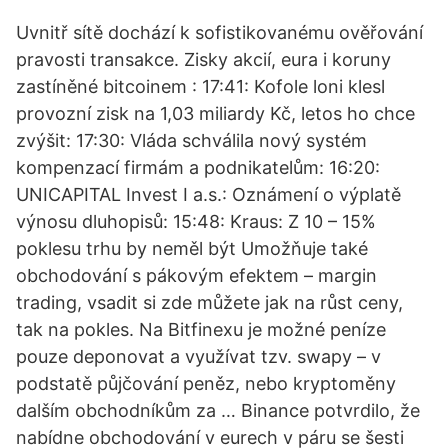
Uvnitř sítě dochází k sofistikovanému ověřování
pravosti transakce. Zisky akcií, eura i koruny
zastíněné bitcoinem : 17:41: Kofole loni klesl
provozní zisk na 1,03 miliardy Kč, letos ho chce
zvýšit: 17:30: Vláda schválila nový systém
kompenzací firmám a podnikatelům: 16:20:
UNICAPITAL Invest I a.s.: Oznámení o výplatě
výnosu dluhopisů: 15:48: Kraus: Z 10 – 15%
poklesu trhu by neměl být Umožňuje také
obchodování s pákovým efektem – margin
trading, vsadit si zde můžete jak na růst ceny,
tak na pokles. Na Bitfinexu je možné peníze
pouze deponovat a využívat tzv. swapy – v
podstatě půjčování peněz, nebo kryptoměny
dalším obchodníkům za … Binance potvrdilo, že
nabídne obchodování v eurech v páru se šesti