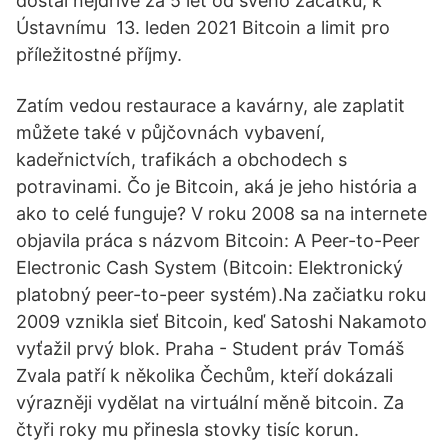
dostal nejdříve za 5 let od svého začátku, k
Ústavnímu 13. leden 2021 Bitcoin a limit pro
příležitostné příjmy.
Zatím vedou restaurace a kavárny, ale zaplatit
můžete také v půjčovnách vybavení,
kadeřnictvích, trafikách a obchodech s
potravinami. Čo je Bitcoin, aká je jeho história a
ako to celé funguje? V roku 2008 sa na internete
objavila práca s názvom Bitcoin: A Peer-to-Peer
Electronic Cash System (Bitcoin: Elektronický
platobný peer-to-peer systém).Na začiatku roku
2009 vznikla sieť Bitcoin, keď Satoshi Nakamoto
vyťažil prvý blok. Praha - Student práv Tomáš
Zvala patří k několika Čechům, kteří dokázali
výrazněji vydělat na virtuální měně bitcoin. Za
čtyři roky mu přinesla stovky tisíc korun.