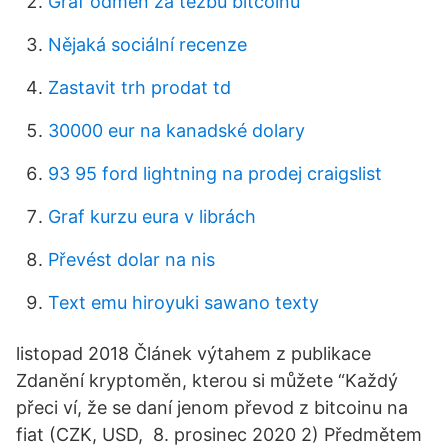
Graf odměn za těžbu bitcoinů
Nějaká sociální recenze
Zastavit trh prodat td
30000 eur na kanadské dolary
93 95 ford lightning na prodej craigslist
Graf kurzu eura v librách
Převést dolar na nis
Text emu hiroyuki sawano texty
listopad 2018 Článek výtahem z publikace
Zdanění kryptoměn, kterou si můžete “Každý
přeci ví, že se daní jenom převod z bitcoinu na
fiat (CZK, USD, 8. prosinec 2020 2) Předmětem