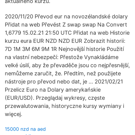
aktuálneho kurzu.
2020/11/20 Převod eur na novozélandské dolary
Přidat na web Převést Z swap swap Na Convert
1,6779 15.02.21 21:50 UTC Přidat na web Historie
kurzu eura EUR NZD NZD EUR Zobrazit historii:
7D 1M 3M 6M 9M 1R Nejnovější historie Použití
na vlastní nebezpečí: Přestože Vynakládáme
velké úsilí, aby že převaděče jsou co nejpřesnější,
nemůžeme zaručit, že. Předtím, než použijete
nástroje pro převod nebo dat, je … 2021/02/21
Przelicz Euro na Dolary amerykańskie
(EUR/USD). Przeglądaj wykresy, częste
przewalutowania, historyczne kursy wymiany i
więcej.
15000 nzd na aed