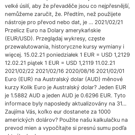
velké úsilí, aby že převaděče jsou co nejpřesnější,
nemůžeme zaručit, že. Předtím, než použijete
nástroje pro převod nebo dat, je … 2021/02/21
Przelicz Euro na Dolary amerykańskie
(EUR/USD). Przeglądaj wykresy, częste
przewalutowania, historyczne kursy wymiany i
więcej. 15.02.21 poniedziałek 1 EUR = USD 1,2129
12.02.21 piątek 1 EUR = USD 1,2119 11.02.21
2021/02/22 2021/02/16 2020/08/16 2021/02/01
Euro (EUR) na Australský dolar (AUD) měnové
kurzy Kolik Euro je Australský dolar? Jeden EUR
je 1.5882 AUD a jeden AUD je 0.6296 EUR. Tyto
informace byly naposledy aktualizovány na 31…
Zaujíma Vás, koľko eur dostanete za 1000
amerických dolárov? Použite našu kalkulačku na
prevod mien a vypočítajte si presnú sumu podľa