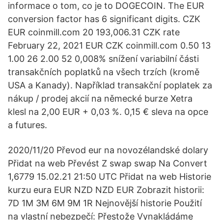
informace o tom, co je to DOGECOIN. The EUR
conversion factor has 6 significant digits. CZK
EUR coinmill.com 20 193,006.31 CZK rate
February 22, 2021 EUR CZK coinmill.com 0.50 13
1.00 26 2.00 52 0,008% snížení variabilní části
transakčních poplatků na všech trzích (kromě
USA a Kanady). Například transakční poplatek za
nákup / prodej akcií na německé burze Xetra
klesl na 2,00 EUR + 0,03 %. 0,15 € sleva na opce
a futures.
2020/11/20 Převod eur na novozélandské dolary
Přidat na web Převést Z swap swap Na Convert
1,6779 15.02.21 21:50 UTC Přidat na web Historie
kurzu eura EUR NZD NZD EUR Zobrazit historii:
7D 1M 3M 6M 9M 1R Nejnovější historie Použití
na vlastní nebezpečí: Přestože Vynakládáme