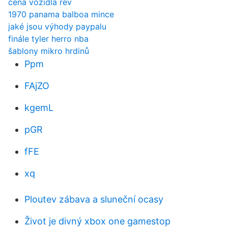
cena vozidla rev
1970 panama balboa mince
jaké jsou výhody paypalu
finále tyler herro nba
šablony mikro hrdinů
Ppm
FAjZO
kgemL
pGR
fFE
xq
Ploutev zábava a sluneční ocasy
Život je divný xbox one gamestop