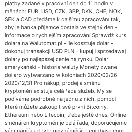
platby zadané v pracovní den do 11 hodin v
měnách: EUR, USD, CZK, GBP, DKK, CHF, NOK,
SEK a CAD předáme k dalšímu zpracování tak,
aby je banka příjemce dostala ve stejný den -
informace o rychlejším zpracování Sprawdź kurs
dolara na Walutomat.pl - ile kosztuje dolar -
dokonuj transakcji USD PLN - kupuj i sprzedawaj
dolary po najlepszej cenie na rynku. Dolar
amerykański – historia waluty Monety zwane
dollaro wytwarzano w koloniach 2020/02/26
2020/12/31 Pro nákup, prodej a směnu
kryptoměn existuje celá řada služeb. My se
podíváme podrobně na jednu z nich, pomocí
které můžete zakoupit své první Bitcoiny,
Ethereum nebo Litecoin, třeba ještě dnes. Online
směnáren kryptoměn je celá řada, doporučujeme
vám například tyto nejznámější: - coinbase.com