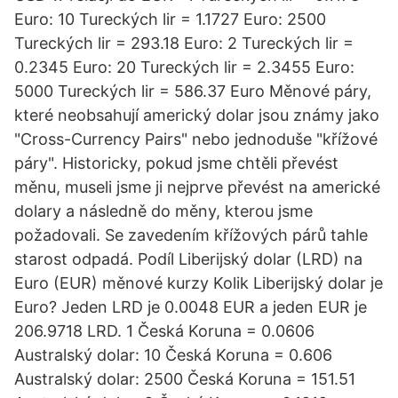
Euro: 10 Tureckých lir = 1.1727 Euro: 2500
Tureckých lir = 293.18 Euro: 2 Tureckých lir =
0.2345 Euro: 20 Tureckých lir = 2.3455 Euro:
5000 Tureckých lir = 586.37 Euro Měnové páry,
které neobsahují americký dolar jsou známy jako
"Cross-Currency Pairs" nebo jednoduše "křížové
páry". Historicky, pokud jsme chtěli převést
měnu, museli jsme ji nejprve převést na americké
dolary a následně do měny, kterou jsme
požadovali. Se zavedením křížových párů tahle
starost odpadá. Podíl Liberijský dolar (LRD) na
Euro (EUR) měnové kurzy Kolik Liberijský dolar je
Euro? Jeden LRD je 0.0048 EUR a jeden EUR je
206.9718 LRD. 1 Česká Koruna = 0.0606
Australský dolar: 10 Česká Koruna = 0.606
Australský dolar: 2500 Česká Koruna = 151.51