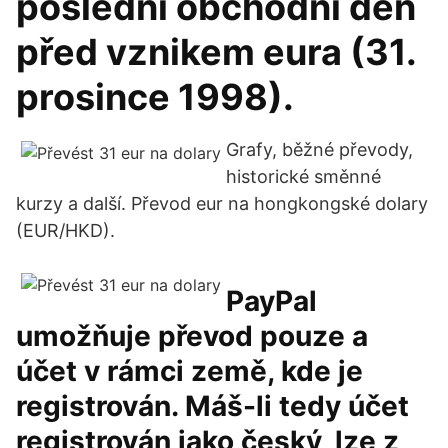
poslední obchodní den
před vznikem eura (31.
prosince 1998).
Grafy, běžné převody,
historické směnné
kurzy a další. Převod eur na hongkongské dolary
(EUR/HKD).
PayPal
umožňuje převod pouze a
účet v rámci země, kde je
registrován. Máš-li tedy účet
registrován jako český, lze z