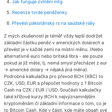
Jak funguje zvlnění mtg
Recenze tvrdé peněženky
Převést pákistánský rs na saúdské riály
Z mých zkušeností je téměř vždy lepší dodržet
základní částku peněz v amerických dolarech a
převést je v každé zemi na místní měnu. (Nebo
alternativně euro nebo britská libra - ale pouze
pokud je již máte, tj. nemá smysl přecházet z eur
-> americké dolary -> nějaká jiná měna).
Podrobná kalkulačka pro převod BCH (XBC) to
CZK, USD, EUR a přepočet hodnoty z 1 Bitcoin
Cash na CZK / EUR / USD. Součástí kalkulačky
také křížové kurzy BCH k nejvýznamnějším
kryptoměnám či základní informace o tom, co je
to Bitcoin Cash. Kde v části, kde máte obsah své