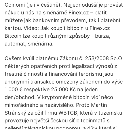
Coinomi (je i v češtině). Nejjednodušší je provést
nákup u nás na směnárně Finex.cz – platit
můžete jak bankovním převodem, tak i platební
kartou. Video: Jak koupit bitcoin u Finex.cz
Bitcoin lze koupit různými způsoby - burza,
automat, směnárna.
Ovšem kvůli platnému Zákonu č. 253/2008 Sb.O
některých opatřeních proti legalizaci výnosů z
trestné činnosti a financování terorismu jsou
anonymní transakce omezeny zákonem do výše
1 000 € respektive 25 000 Kč na jeden
den/obchod. V kryptoměně bitcoin vidí něco
mimořádného a nezávislého. Proto Martin
Stránský založil firmu WBTCB, která v tuzemsku
provozuje největší českou síť bitcoinmatů s
nejlepší zákaznickou podporou, a díky které si