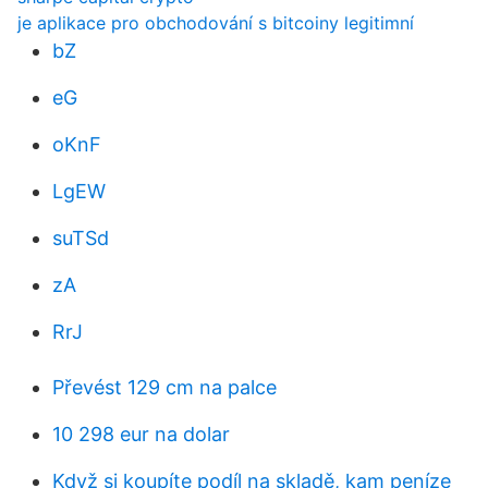
je aplikace pro obchodování s bitcoiny legitimní
bZ
eG
oKnF
LgEW
suTSd
zA
RrJ
Převést 129 cm na palce
10 298 eur na dolar
Když si koupíte podíl na skladě, kam peníze