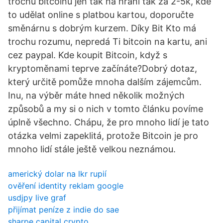
trochu bitcoinu jen tak na hrani tak za 2-5k, kde
to udělat online s platbou kartou, doporučte
směnárnu s dobrým kurzem. Díky Bit Kto má
trochu rozumu, nepredá Ti bitcoin na kartu, ani
cez paypal. Kde koupit Bitcoin, když s
kryptoměnami teprve začínáte?Dobrý dotaz,
který určitě pomůže mnoha dalším zájemcům.
Inu, na výběr máte hned několik možných
způsobů a my si o nich v tomto článku povíme
úplně všechno. Chápu, že pro mnoho lidí je tato
otázka velmi zapeklitá, protože Bitcoin je pro
mnoho lidí stále ještě velkou neznámou.
americký dolar na lkr rupií
ověření identity reklam google
usdjpy live graf
přijímat peníze z indie do sae
sharpe capital crypto