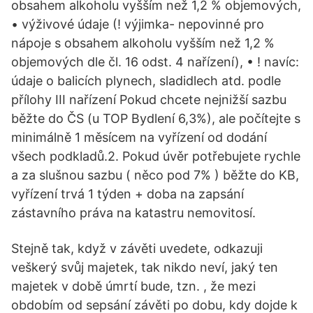
obsahem alkoholu vyšším než 1,2 % objemových,
• výživové údaje (! výjimka- nepovinné pro
nápoje s obsahem alkoholu vyšším než 1,2 %
objemových dle čl. 16 odst. 4 nařízení), • ! navíc:
údaje o balicích plynech, sladidlech atd. podle
přílohy III nařízení Pokud chcete nejnižší sazbu
běžte do ČS (u TOP Bydlení 6,3%), ale počítejte s
minimálně 1 měsícem na vyřízení od dodání
všech podkladů.2. Pokud úvěr potřebujete rychle
a za slušnou sazbu ( něco pod 7% ) běžte do KB,
vyřízení trvá 1 týden + doba na zapsání
zástavního práva na katastru nemovitosí.
Stejně tak, když v závěti uvedete, odkazuji
veškerý svůj majetek, tak nikdo neví, jaký ten
majetek v době úmrtí bude, tzn. , že mezi
obdobím od sepsání závěti po dobu, kdy dojde k