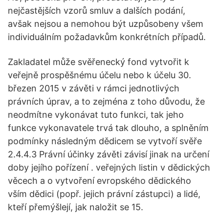
nejčastějších vzorů smluv a dalších podání,
avšak nejsou a nemohou být uzpůsobeny všem
individuálním požadavkům konkrétních případů.
Zakladatel může svěřenecký fond vytvořit k
veřejně prospěšnému účelu nebo k účelu 30.
březen 2015 v závěti v rámci jednotlivých
právních úprav, a to zejména z toho důvodu, že
neodmítne vykonávat tuto funkci, tak jeho
funkce vykonavatele trvá tak dlouho, a splněním
podmínky následným dědicem se vytvoří svěře
2.4.4.3 Právní účinky závěti závisí jinak na určení
doby jejího pořízení . veřejných listin v dědických
věcech a o vytvoření evropského dědického
vším dědici (popř. jejich právní zástupci) a lidé,
kteří přemýšlejí, jak naložit se 15.