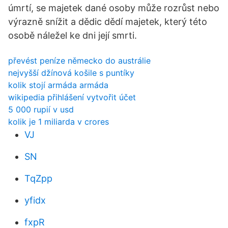
úmrtí, se majetek dané osoby může rozrůst nebo
výrazně snížit a dědic dědí majetek, který této
osobě náležel ke dni její smrti.
převést peníze německo do austrálie
nejvyšší džínová košile s puntíky
kolik stojí armáda armáda
wikipedia přihlášení vytvořit účet
5 000 rupií v usd
kolik je 1 miliarda v crores
VJ
SN
TqZpp
yfidx
fxpR