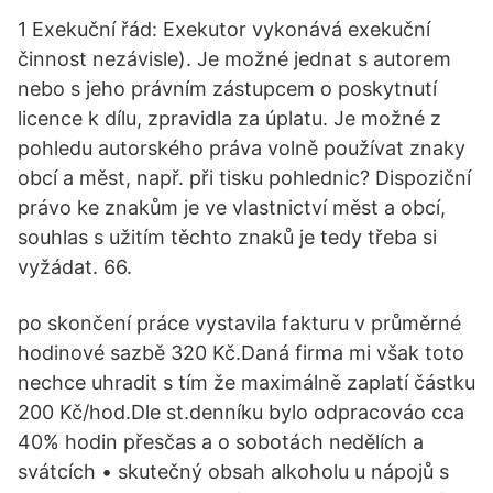
1 Exekuční řád: Exekutor vykonává exekuční
činnost nezávisle). Je možné jednat s autorem
nebo s jeho právním zástupcem o poskytnutí
licence k dílu, zpravidla za úplatu. Je možné z
pohledu autorského práva volně používat znaky
obcí a měst, např. při tisku pohlednic? Dispoziční
právo ke znakům je ve vlastnictví měst a obcí,
souhlas s užitím těchto znaků je tedy třeba si
vyžádat. 66.
po skončení práce vystavila fakturu v průměrné
hodinové sazbě 320 Kč.Daná firma mi však toto
nechce uhradit s tím že maximálně zaplatí částku
200 Kč/hod.Dle st.denníku bylo odpracováo cca
40% hodin přesčas a o sobotách nedělích a
svátcích • skutečný obsah alkoholu u nápojů s