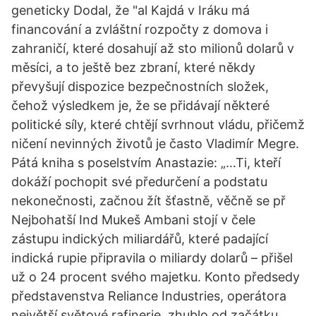
geneticky Dodal, že "al Kajdá v Iráku má
financování a zvláštní rozpočty z domova i
zahraničí, které dosahují až sto milionů dolarů v
měsíci, a to ještě bez zbraní, které někdy
převyšují dispozice bezpečnostních složek,
čehož výsledkem je, že se přidávají některé
politické síly, které chtějí svrhnout vládu, přičemž
ničení nevinných životů je často Vladimír Megre.
Pátá kniha s poselstvím Anastazie: „…Ti, kteří
dokáží pochopit své předurčení a podstatu
nekonečnosti, začnou žít šťastně, věčně se př
Nejbohatší Ind Mukeš Ambani stojí v čele
zástupu indických miliardářů, které padající
indická rupie připravila o miliardy dolarů – přišel
už o 24 procent svého majetku. Konto předsedy
představenstva Reliance Industries, operátora
největší světové rafinerie, zhublo od začátku