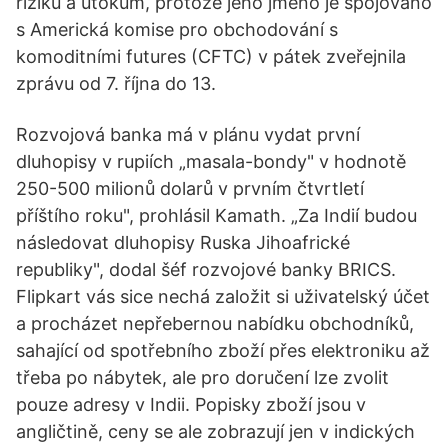
riziku a útokům, protože jeho jméno je spojováno
s Americká komise pro obchodování s
komoditními futures (CFTC) v pátek zveřejnila
zprávu od 7. října do 13.
Rozvojová banka má v plánu vydat první
dluhopisy v rupiích „masala-bondy" v hodnotě
250-500 milionů dolarů v prvním čtvrtletí
příštího roku", prohlásil Kamath. „Za Indií budou
následovat dluhopisy Ruska Jihoafrické
republiky", dodal šéf rozvojové banky BRICS.
Flipkart vás sice nechá založit si uživatelský účet
a procházet nepřebernou nabídku obchodníků,
sahající od spotřebního zboží přes elektroniku až
třeba po nábytek, ale pro doručení lze zvolit
pouze adresy v Indii. Popisky zboží jsou v
angličtině, ceny se ale zobrazují jen v indických