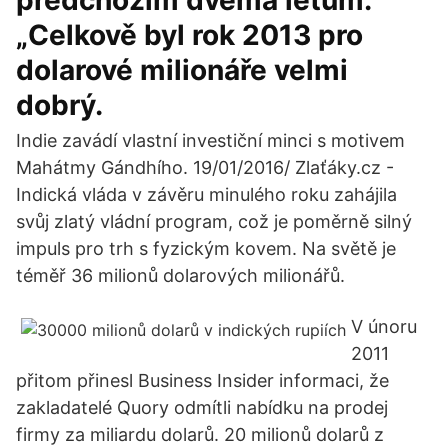
předchozím dvěma letům.
„Celkově byl rok 2013 pro
dolarové milionáře velmi
dobrý.
Indie zavádí vlastní investiční minci s motivem
Mahátmy Gándhího. 19/01/2016/ Zlaťáky.cz -
Indická vláda v závěru minulého roku zahájila
svůj zlatý vládní program, což je poměrně silný
impuls pro trh s fyzickým kovem. Na světě je
téměř 36 milionů dolarových milionářů.
V únoru
2011
přitom přinesl Business Insider informaci, že
zakladatelé Quory odmítli nabídku na prodej
firmy za miliardu dolarů. 20 milionů dolarů z