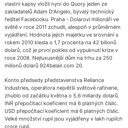
vlastní kapsy vložil nyní do Quory jeden ze
zakladatelů Adam D'Angelo, bývalý technický
ředitel Facebooku. Praha - Dolaroví milionáři ve
světě v roce 2011 zchudli, alespoň v průměrném
vyjádření. Hodnota jejich majetku ve srovnání s
rokem 2010 klesla o 1,7 procenta na 42 bilionů
dolarů, což je první pokles od vypuknutí krize v
roce 2008. Nejluxusnější dům na trhu za 250
milionů dolarů 924belair.com 20.
Konto předsedy představenstva Reliance
Industries, operátora největší světové rafinerie,
zhublo od začátku května o 5,6 miliardy dolarů.
INR přepočítací koeficient má 6 platných číslic.
USD přepočítací koeficient má 6 platných číslic.
Velké množství rupií jsou vyjádřeny v lakh rupiích
crore rupií.