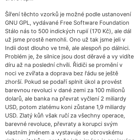
Šíření těchto vzorků je možné podle ustanovení
GNU GPL, vydávané Free Software Foundation
Stálo nás to 500 indických rupií (170 Kč), ale dál
už jsme prostě nemohli. Ono už tak jsme jeli v
Indii dost dlouho ve tmě, ale alespoň po dálnici.
Problém je, že silnice jsou dost děravé a vy vidíte
díru až na poslední chvíli. Řidiči se promění v
noci ve zvířata a doprava bez řádu se ještě
zhorší. Pokud se podaří splnit úkol a provést
barevnou revoluci v dané zemi za 100 milionů
dolarů, ale banka na převrat vyčlení 2 miliardy
USD, potom zlatému koni zůstane 1,9 miliardy
USD. Zlatý kůň však ručí za všechny operace,
barevné revoluce, převraty a korupci svým
vlastním jménem a vystavuje se obrovskému