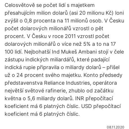
Celosvětově se počet lidí s majetkem
přesahujícím milion dolarů (asi 20 milionu Kč) loni
zvýšil o 0,8 procenta na 11 milionů osob. V Česku
počet dolarových milionářů vzrostl o pět
procent. V Česku v roce 2011 vzrostl počet
dolarových milionářů o více než 5% a to na 17
100 lidí. Nejbohatší Ind Mukeš Ambani stojí v čele
zástupu indických miliardářů, které padající
indická rupie připravila o miliardy dolarů – přišel
už o 24 procent svého majetku. Konto předsedy
představenstva Reliance Industries, operátora
největší světové rafinerie, zhublo od začátku
května o 5,6 miliardy dolarů. INR přepočítací
koeficient má 6 platných číslic. USD přepočítací
koeficient má 6 platných číslic.
08.11.2020