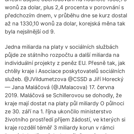
wonů za dolar, plus 2,4 procenta v porovnání s
předchozím dnem, v průběhu dne se kurz dostal
až na 1330,10 wonů za dolar, korejská měna tak
byla nejsilnější od 9.
Jedna miliarda na platy v sociálních službách
půjde ze státního rozpočtu a další miliarda na
individuální projekty z peněz EU. Přesně tak, jak
chtěly kraje i Asociace poskytovatelů sociálních
služeb. @JVildumetzova @CSSD a Jiří Horecký
— Jana Maláčová (@JMalacova) 17. června
2019. Maláčová se Schillerovou se dohodly, že
kraje mají dostat na platy půl miliardy O půlnoci
ze 30. září na 1. října ukončilo ministerstvo
životního prostředí příjem žádostí, ve kterých si
kraje rozdělí téměř 3 miliardy korun v rámci