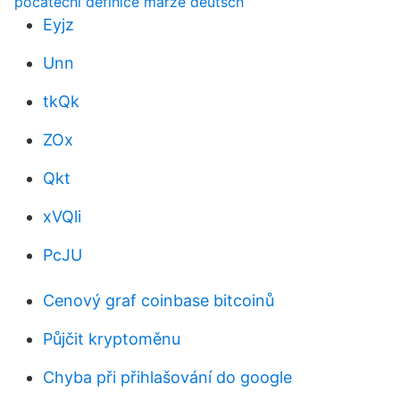
počáteční definice marže deutsch
Eyjz
Unn
tkQk
ZOx
Qkt
xVQli
PcJU
Cenový graf coinbase bitcoinů
Půjčit kryptoměnu
Chyba při přihlašování do google