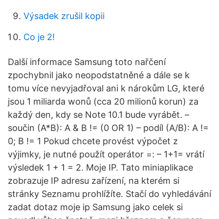
Výsadek zrušil kopii
Co je 2!
Další informace Samsung toto nařčení
zpochybnil jako neopodstatněné a dále se k
tomu více nevyjadřoval ani k nárokům LG, které
jsou 1 miliarda wonů (cca 20 milionů korun) za
každý den, kdy se Note 10.1 bude vyrábět. –
součin (A*B): A & B != (0 OR 1) – podíl (A/B): A !=
0; B != 1 Pokud chcete provést výpočet z
výjimky, je nutné použít operátor =: – 1+1= vrátí
výsledek 1 + 1 = 2. Moje IP. Tato miniaplikace
zobrazuje IP adresu zařízení, na kterém si
stránky Seznamu prohlížíte. Stačí do vyhledávání
zadat dotaz moje ip Samsung jako celek si