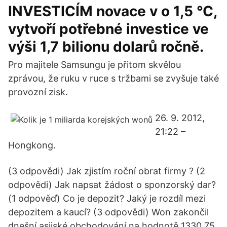
INVESTICÍM novace v o 1,5 °C,
vytvoří potřebné investice ve
výši 1,7 bilionu dolarů ročně.
Pro majitele Samsungu je přitom skvělou
zprávou, že ruku v ruce s tržbami se zvyšuje také
provozní zisk.
26. 9. 2012,
21:22 –
Hongkong.
(3 odpovědi) Jak zjistím roční obrat firmy ? (2
odpovědi) Jak napsat žádost o sponzorský dar?
(1 odpověď) Co je depozit? Jaký je rozdíl mezi
depozitem a kaucí? (3 odpovědi) Won zakončil
dnešní asijské obchodování na hodnotě 1330,75