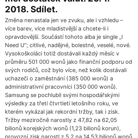
2018. Sdílet.
Změna nenastala jen ve zvuku, ale i vzhledu –
více barev, více mladistvější a chcete-li i
opravdovější. Součástí tohoto alba je single „I
Need U“; citlivé, nadějné, bolestné, veselé, nové.
Vysokoškoláci totiž dostávali každý měsíc v
průměru 501 000 wonů jako finanční podporu od
svých rodičů, což bylo více, než kolik dostávali
uchazeči o zaměstnání (385 000 wonů) a
administrativní pracovníci (350 000 wonů).
Samsung se pochlubil svými hospodářskými
výsledky za třetí čtvrtletí letošního roku, ve
kterém vykázal jak rekordní tržby, tak i zisk.
Tržby meziročně narostly z 47,82 na 62,05
bilionů korejských wonů (1,23 bilionů korun),
provozní zisk narostl z 5,2 na 14,53 bilionů wonů