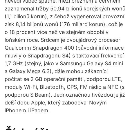
nevedl vůbec špatně, mezi březnem a červnem
zaznamenal tržby 50,94 bilionů korejských wonů
(1,1 bilionů korun), z čehož vygeneroval provozní
zisk 8,14 bilionů wonů (176 miliard korun), což je
o 18 procent více než ve stejném období v
loňském roce. Srdcem je dvoujádrový procesor
Qualcomm Snapdragon 400 (původní informace
mluvily o Snapdragonu S4) s taktovací frekvencí
1,7 GHz (stejný, jako v Samsungu Galaxy S4 mini
a Galaxy Mega 6.3), dále mohou zákazníci
počítat se 2 GB operační paměti, podporou LTE,
moduly Wi-Fi, Bluetooth, GPS, FM rádio a NFC (s
podporou S Beam). Jednoznačnou hvězdou je již
delší dobu Apple, který zabodoval Novým
iPhonem i iPadem.