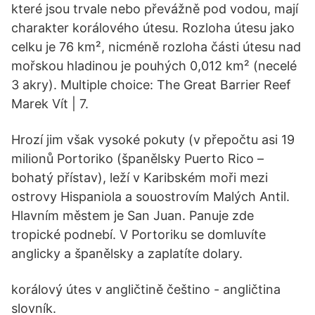
které jsou trvale nebo převážně pod vodou, mají
charakter korálového útesu. Rozloha útesu jako
celku je 76 km², nicméně rozloha části útesu nad
mořskou hladinou je pouhých 0,012 km² (necelé
3 akry). Multiple choice: The Great Barrier Reef
Marek Vít | 7.
Hrozí jim však vysoké pokuty (v přepočtu asi 19
milionů Portoriko (španělsky Puerto Rico –
bohatý přístav), leží v Karibském moři mezi
ostrovy Hispaniola a souostrovím Malých Antil.
Hlavním městem je San Juan. Panuje zde
tropické podnebí. V Portoriku se domluvíte
anglicky a španělsky a zaplatíte dolary.
korálový útes v angličtině češtino - angličtina
slovník.