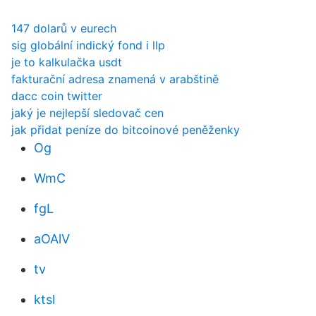
147 dolarů v eurech
sig globální indický fond i llp
je to kalkulačka usdt
fakturační adresa znamená v arabštině
dacc coin twitter
jaký je nejlepší sledovač cen
jak přidat peníze do bitcoinové peněženky
Og
WmC
fgL
aOAlV
tv
ktsl