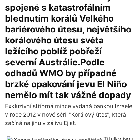
spojené s katastrofálním
blednutím korálů Velkého
bariérového útesu, největšího
korálového útesu světa
ležícího poblíž pobřeží
severní Austrálie.Podle
odhadů WMO by případné
brzké opakování jevu El Niño
nemělo mít tak vážné dopady
Exkluzivní stříbrná mince vydaná bankou Izraele
v roce 2012 v nové sérii "Korálový útes", která
začíná na jihu v zálivu Ejlat.
Titulky jsou