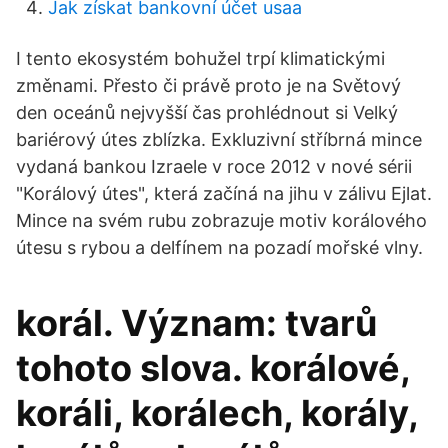
Jak získat bankovní účet usaa
I tento ekosystém bohužel trpí klimatickými
změnami. Přesto či právě proto je na Světový
den oceánů nejvyšší čas prohlédnout si Velký
bariérový útes zblízka. Exkluzivní stříbrná mince
vydaná bankou Izraele v roce 2012 v nové sérii
"Korálový útes", která začíná na jihu v zálivu Ejlat.
Mince na svém rubu zobrazuje motiv korálového
útesu s rybou a delfínem na pozadí mořské vlny.
korál. Význam: tvarů
tohoto slova. korálové,
koráli, korálech, korály,