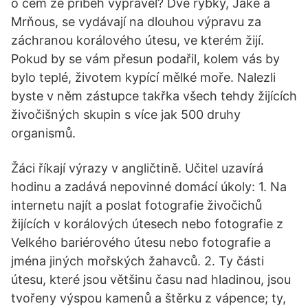
o čem že příběh vyprávěl? Dvě rybky, Jake a
Mrňous, se vydávají na dlouhou výpravu za
záchranou korálového útesu, ve kterém žijí.
Pokud by se vám přesun podařil, kolem vás by
bylo teplé, životem kypící mělké moře. Nalezli
byste v něm zástupce takřka všech tehdy žijících
živočišných skupin s více jak 500 druhy
organismů.
Žáci říkají výrazy v angličtině. Učitel uzavírá
hodinu a zadává nepovinné domácí úkoly: 1. Na
internetu najít a poslat fotografie živočichů
žijících v korálových útesech nebo fotografie z
Velkého bariérového útesu nebo fotografie a
jména jiných mořských žahavců. 2. Ty části
útesu, které jsou většinu času nad hladinou, jsou
tvořeny výspou kamenů a štěrku z vápence; ty,