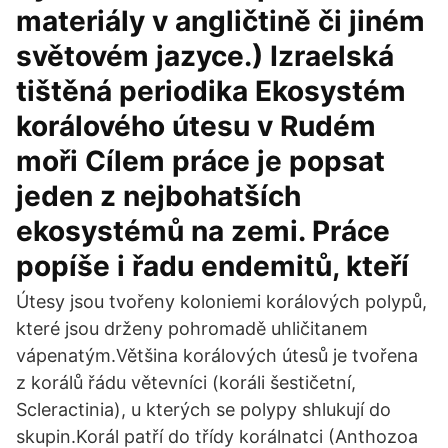
materiály v angličtině či jiném
světovém jazyce.) Izraelská
tištěná periodika Ekosystém
korálového útesu v Rudém
moři Cílem práce je popsat
jeden z nejbohatších
ekosystémů na zemi. Práce
popíše i řadu endemitů, kteří
Útesy jsou tvořeny koloniemi korálových polypů,
které jsou drženy pohromadě uhličitanem
vápenatým.Většina korálových útesů je tvořena
z korálů řádu větevníci (koráli šestičetní,
Scleractinia), u kterých se polypy shlukují do
skupin.Korál patří do třídy korálnatci (Anthozoa