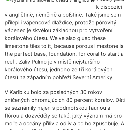
k dispozici
v angličtině, němčině a polštině. Také jsme sem
přilepili vápencové dlaždice, protože pórovitý
vápenec je skvělou základnou pro vytvoření
korálového útesu. We've also glued these
limestone tiles to it, because porous limestone is
the perfect base, foundation, for coral to start a
reef . Záliv Pulmo je v místě nejstaršího
korálového útesu, jednoho ze tří korálových
útesů na západním pobřeží Severní Ameriky.
V Karibiku bolo za posledných 30 rokov
zničených ohromujúcich 80 percent koralov. Děti
se seznámily nejen s podmořskou faunou a
flórou a dozvěděly se také, jaký význam má pro
moře a oceány příliv a odliv a co ho způsobuje. A