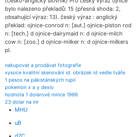
(česko-anglický slovník) Pro český výraz ojnice
bylo nalezeno překladů: 15 (přesná shoda: 2,
obsahující výraz: 13). český výraz : anglický
překlad: ojnice-conrod n: [aut.] ojnice-piston rod
n: [tech.] d ojnice-dairymaid n: d ojnice-milch
cow n: [zoo.] d ojnice-milker n: d ojnice-milkers
pl.
nakupovat a prodávat fotografie
vysoce kvalitní skenování id. obrázek id vedle tváře
1 pesos na pákistánských rupií
pokemon x a y dexio
hodnota 1 dolarové mince 1986
23 dolar na inr
MHU
uB
dZC