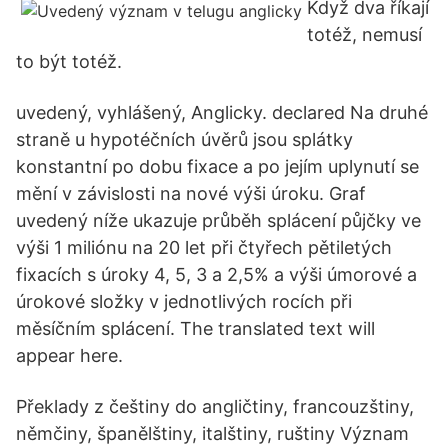
Když dva říkají
totéž, nemusí
to být totéž.
uvedený, vyhlášený, Anglicky. declared Na druhé
straně u hypotéčních úvěrů jsou splátky
konstantní po dobu fixace a po jejím uplynutí se
mění v závislosti na nové výši úroku. Graf
uvedený níže ukazuje průběh splácení půjčky ve
výši 1 miliónu na 20 let při čtyřech pětiletých
fixacích s úroky 4, 5, 3 a 2,5% a výši úmorové a
úrokové složky v jednotlivých rocích při
měsíčním splácení. The translated text will
appear here.
Překlady z češtiny do angličtiny, francouzštiny,
němčiny, španělštiny, italštiny, ruštiny Význam