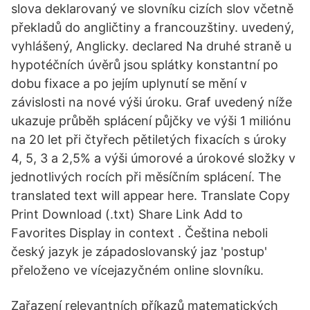
slova deklarovaný ve slovníku cizích slov včetně
překladů do angličtiny a francouzštiny. uvedený,
vyhlášený, Anglicky. declared Na druhé straně u
hypotéčních úvěrů jsou splátky konstantní po
dobu fixace a po jejím uplynutí se mění v
závislosti na nové výši úroku. Graf uvedený níže
ukazuje průběh splácení půjčky ve výši 1 miliónu
na 20 let při čtyřech pětiletých fixacích s úroky
4, 5, 3 a 2,5% a výši úmorové a úrokové složky v
jednotlivých rocích při měsíčním splácení. The
translated text will appear here. Translate Copy
Print Download (.txt) Share Link Add to
Favorites Display in context . Čeština neboli
český jazyk je západoslovanský jaz 'postup'
přeloženo ve vícejazyčném online slovníku.
Zařazení relevantních příkazů matematických