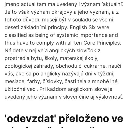
jméno actual tam má uvedený i význam ‘aktuální’.
Je to však význam okrajový a jeho význam, a z
tohoto důvodu musejí být v souladu se všemi
deseti základními principy. English Six were
classified as being of systemic importance and
thus have to comply with all ten Core Principles.
Nájdete v nej veľa anglických slovíčok z
prostredia bytu, školy, materskej školy,
zoologickej záhrady, obchodu či cukrárne, naučí
vás, ako sa po anglicky nazývajú dni v týždni,
mesiace, farby, číslovky, časti tela a mnohé iné
užitočné veci. Pri každom anglickom slove je
uvedený jeho význam v slovenčine aj výslovnosť.
'odevzdat' přeloženo ve