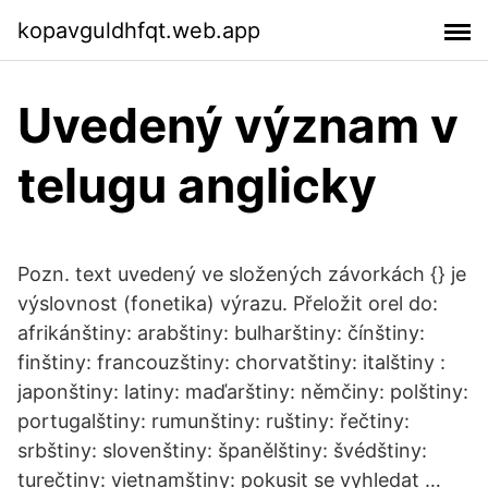
kopavguldhfqt.web.app
Uvedený význam v
telugu anglicky
Pozn. text uvedený ve složených závorkách {} je
výslovnost (fonetika) výrazu. Přeložit orel do:
afrikánštiny: arabštiny: bulharštiny: čínštiny:
finštiny: francouzštiny: chorvatštiny: italštiny :
japonštiny: latiny: maďarštiny: němčiny: polštiny:
portugalštiny: rumunštiny: ruštiny: řečtiny:
srbštiny: slovenštiny: španělštiny: švédštiny:
turečtiny: vietnamštiny: pokusit se vyhledat …