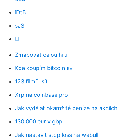
iDtB
saS
LIj
Zmapovat celou hru
Kde koupím bitcoin sv
123 filmů. síť
Xrp na coinbase pro
Jak vydělat okamžité peníze na akciích
130 000 eur v gbp
Jak nastavit stop loss na webull