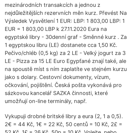
mezinárodních transakcích a jednou z
nejdůležitějších rezervních měn kurz. Převést Na
Výsledek Vysvětlení 1 EUR: LBP: 1 803,00 LBP: 1
EUR = 1 803,00 LBP k 27.11.2020 Eura na
egyptské libry - 30denní graf - Směnné kurz . Za
1 egyptskou libru (LE) dostanete cca 1,50 Kč.
Pečivo/chléb (0,5 kg) za 2 LE - Velký jogurt za 3
LE - Pizza za 15 LE Euro Egypťané znají také, ale
na spoustě míst s ním zaplatíte ve stejném kurzu
jako s dolary. Cestovní dokumenty, vízum,
očkování, pojištění. Česká pošta vykonává pro
sázkovou kancelář SAZKA činnosti, které
umožňují on-line terminály, např.
Vykupuji drobné britské libry a eura (2, 1 a 0,5).
2€ = 44 Kč, 1€ = 22 Kč, 50 centů = 10 Kč, 2£ =
52 Kč, 1£ = 26 Kč, 50p = 10 Kč. Volejte, nebo