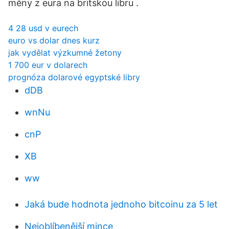
měny z eura na britskou libru .
4 28 usd v eurech
euro vs dolar dnes kurz
jak vydělat výzkumné žetony
1 700 eur v dolarech
prognóza dolarové egyptské libry
dDB
wnNu
cnP
XB
ww
Jaká bude hodnota jednoho bitcoinu za 5 let
Nejoblíbenější mince