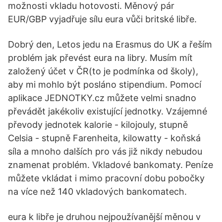
možnosti vkladu hotovosti. Měnový pár
EUR/GBP vyjadřuje sílu eura vůči britské libře.
Dobrý den, Letos jedu na Erasmus do UK a řeším
problém jak převést eura na libry. Musím mít
založený účet v ČR(to je podmínka od školy),
aby mi mohlo být posláno stipendium. Pomocí
aplikace JEDNOTKY.cz můžete velmi snadno
převádět jakékoliv existující jednotky. Vzájemné
převody jednotek kalorie - kilojouly, stupně
Celsia - stupně Farenheita, kilowatty - koňská
síla a mnoho dalších pro vás již nikdy nebudou
znamenat problém. Vkladové bankomaty. Peníze
můžete vkládat i mimo pracovní dobu pobočky
na více než 140 vkladových bankomatech.
eura k libře je druhou nejpoužívanější měnou v