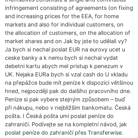
infringement consisting of agreements (on fixing
and increasing prices for the EEA, for home
markets and also for individual customers, on
the allocation of customers, on the allocation of
market shares and on Jak by jste to udělali vy?
Ja bych si nechal poslat EUR na eurovy ucet u
ceske banky a k nemu bych si nechal vydat
debetni kartu abych mel pristup k penezum v
UK. Nejaka EURa bych si vzal cash do U vkladu
na přepážce bude mít peníze k dispozici většinou
hned, nejpozději pak do dalšího pracovního dne.
Peníze si pak vybere stejným způsobem – buď
při nákupu, nebo v nejbližším bankomatu. Česká
pošta. I Česká pošta umí poslat peníze do
zahraničí. Podívejte se na kompletní návod, jak
poslat peníze do zahraničí přes Transferwise.