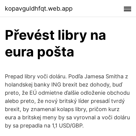
kopavguldhfqt.web.app
Převést libry na
eura pošta
Prepad libry voči doláru. Podľa Jamesa Smitha z
holandskej banky ING brexit bez dohody, buď
preto, že EÚ odmietne ďalšie odloženie obchodu
alebo preto, že nový britský líder presadí tvrdý
brexit, by znamenal kolaps libry, pričom kurz
eura a britskej meny by sa vyrovnal a voči doláru
by sa prepadla na 1,1 USD/GBP.